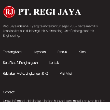
Regi Jaya adalah PT yang telah terbentuk sejak 2004 serta memiliki
keahlian khusus di bidang Unit Maintaining, Unit Refining dan Unit
Engineering.
Tentang Kami
Layanan
Produk
Klien
Sertifikat & Penghargaan
Kontak
Kebijakan Mutu, Lingkungan & K3
Visi Misi
Contact
Untuk informasi lebih lanjut silahkan hubungi kami melalui saluran berikut
ini: