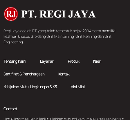
Regi Jaya adalah PT yang telah terbentuk sejak 2004 serta memiliki
keahlian khusus di bidang Unit Maintaining, Unit Refining dan Unit
Engineering.
Tentang Kami
Layanan
Produk
Klien
Sertifikat & Penghargaan
Kontak
Kebijakan Mutu, Lingkungan & K3
Visi Misi
Contact
Untuk informasi lebih lanjut silahkan hubungi kami melalui saluran berikut
ini: