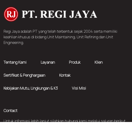
Regi Jaya adalah PT yang telah terbentuk sejak 2004 serta memiliki
keahlian khusus di bidang Unit Maintaining, Unit Refining dan Unit
Engineering.
Tentang Kami
Layanan
Produk
Klien
Sertifikat & Penghargaan
Kontak
Kebijakan Mutu, Lingkungan & K3
Visi Misi
Contact
Untuk informasi lebih lanjut silahkan hubungi kami melalui saluran berikut
ini: