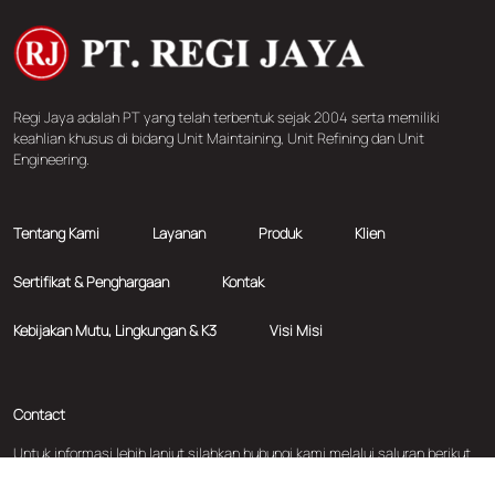
Regi Jaya adalah PT yang telah terbentuk sejak 2004 serta memiliki
keahlian khusus di bidang Unit Maintaining, Unit Refining dan Unit
Engineering.
Tentang Kami
Layanan
Produk
Klien
Sertifikat & Penghargaan
Kontak
Kebijakan Mutu, Lingkungan & K3
Visi Misi
Contact
Untuk informasi lebih lanjut silahkan hubungi kami melalui saluran berikut
ini: